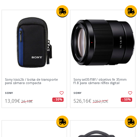
Sony lcscs2b / bolsa de transporte
Sony sel35f18f / objetivo fe 35mm
para cámara compacta
f1.8 para cámara reflex digital
SONY
SONY
13,09€
526,16€
- 50%
- 50%
26,18€
1052,32€