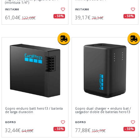
(montura 1/4")
INSTA360
INSTA360
61,04€
39,17€
- 50%
- 50%
122,08€
78,34€
Gopro enduro batt hero13 / batería
Gopro dual charger + enduro bat /
de larga duración
cargador doble de baterías hero13
GOPRO
GOPRO
32,44€
77,88€
- 50%
- 50%
64,88€
155,76€