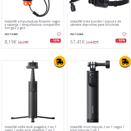
Insta360 empuñadura flotante negro
Insta360 bike bundle / soporte de
y naranja / empuñadura compatible
cámara deportiva para bicicletas
con go2 y go3
INSTA360
INSTA360
8,19€
57,41€
- 50%
- 50%
16,38€
114,82€
Insta360 selfie stick plegable 2 en 1
Insta360 mini trípode 2 en 1 negro /
negro / selfie stick plegable 2 en 1
mini trípode 2 en 1