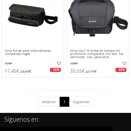
Sony funda para videocámaras
Sony lcsu11b bolsa de transporte
compactas negra
protectora compatible con dslr, hd
camorder, nex, cyber-shot
SONY
SONY
17,45€
30,55€
- 50%
- 50%
34,90€
61,10€
Anterior
1
Siguiente
Síguenos en: