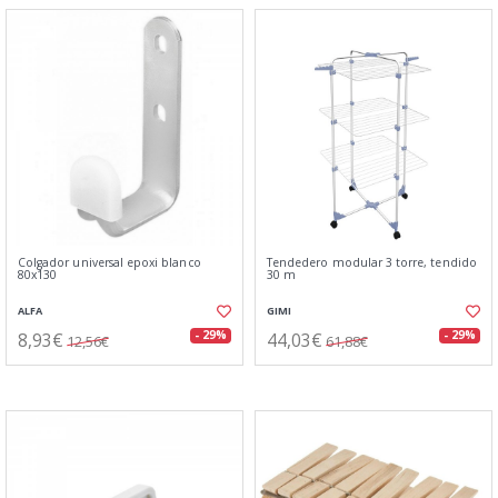
Colgador universal epoxi blanco
Tendedero modular 3 torre, tendido
80x130
30 m
ALFA
GIMI
8,93€
44,03€
- 29%
- 29%
12,56€
61,88€