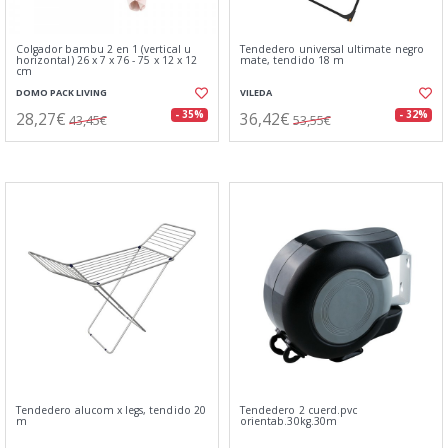
Colgador bambu 2 en 1 (vertical u
Tendedero universal ultimate negro
horizontal) 26 x 7 x 76 - 75 x 12 x 12
mate, tendido 18 m
cm
DOMO PACK LIVING
VILEDA
28,27€
36,42€
- 35%
- 32%
43,45€
53,55€
Tendedero alucom x legs, tendido 20
Tendedero 2 cuerd.pvc
m
orientab.30kg.30m