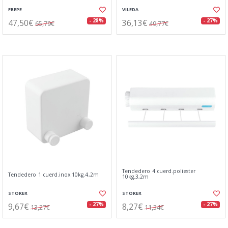
FREPE
VILEDA
47,50€
36,13€
- 28%
- 27%
65,79€
49,77€
Tendedero 4 cuerd.poliester
Tendedero 1 cuerd.inox.10kg.4,2m
10kg.3,2m
STOKER
STOKER
9,67€
8,27€
- 27%
- 27%
13,27€
11,34€