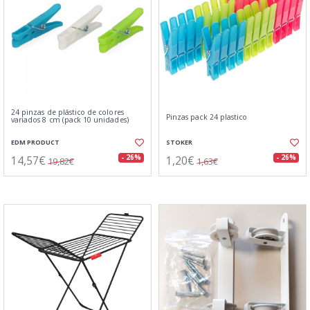
24 pinzas de plástico de colores
Pinzas pack 24 plastico
variados 8 cm (pack 10 unidades)
EDM PRODUCT
STOKER
14,57€
1,20€
- 26%
- 26%
19,82€
1,63€