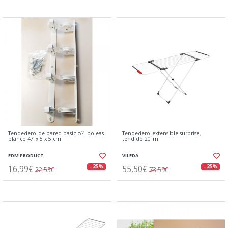
Tendedero de pared basic c/4 poleas
Tendedero extensible surprise,
blanco 47 x 5 x 5 cm
tendido 20 m
EDM PRODUCT
VILEDA
16,99€
55,50€
- 25%
- 25%
22,53€
73,59€