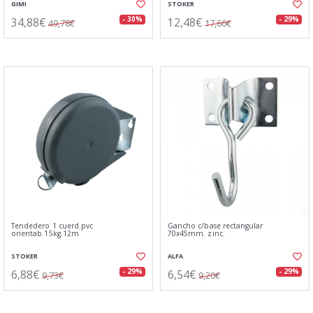
GIMI
STOKER
34,88€
12,48€
- 30%
- 29%
49,78€
17,66€
Tendedero 1 cuerd.pvc
Gancho c/base rectangular
orientab.15kg.12m
70x45mm. zinc.
STOKER
ALFA
6,88€
6,54€
- 29%
- 29%
9,73€
9,20€