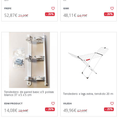
FREPE
GIMI
52,87€
48,11€
- 26%
- 26%
71,20€
64,73€
Tendedero de pared basic c/3 poleas
Tendedero x legs extra, tendido 20 m
blanco 37 x 5 x 5 cm
EDM PRODUCT
VILEDA
14,08€
49,96€
- 26%
- 25%
18,94€
67,03€