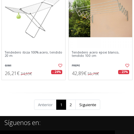
Tendedero ibiza 100% acero, tendido
Tendedero acero epoxi blanco,
20 m
tendido 100 cm
GIMI
FREPE
26,21€
42,89€
- 24%
- 23%
34,55€
55,76€
Anterior
1
2
Siguiente
Síguenos en: