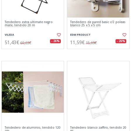
Tendedero extra ultimate negro
Tendedero de pared basic c/2 poleas
mate, tendido 20 m
blanco 25 x 5 x 5 cm
VILEDA
EDM PRODUCT
51,43€
11,59€
- 26%
- 26%
69,63€
15,69€
Tendedero de aluminio, tendido 120
Tendedero blanco zaffiro, tendido 20
cm
m