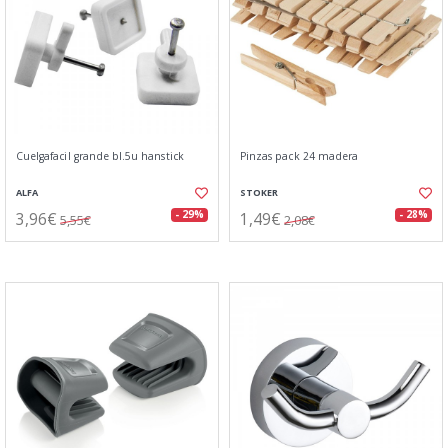
Cuelgafacil grande bl.5u hanstick
Pinzas pack 24 madera
ALFA
STOKER
3,96€
1,49€
- 29%
- 28%
5,55€
2,08€