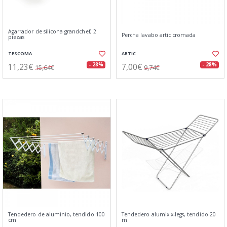
Agarrador de silicona grandchef, 2
Percha lavabo artic cromada
piezas
TESCOMA
ARTIC
11,23€
7,00€
- 28%
- 28%
15,64€
9,74€
Tendedero de aluminio, tendido 100
Tendedero alumix x-legs, tendido 20
cm
m