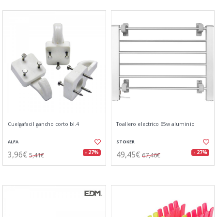
Cuelgafacil gancho corto bl.4
Toallero electrico 65w aluminio
ALFA
STOKER
3,96€
49,45€
- 27%
- 27%
5,41€
67,46€