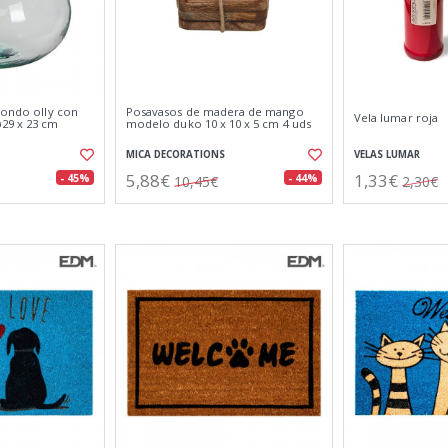
dondo olly con
Posavasos de madera de mango
Vela lumar roja
29 x 23 cm
modelo duko 10 x 10 x 5 cm 4 uds
MICA DECORATIONS
VELAS LUMAR
5,88€
1,33€
- 45%
- 44%
10,45€
2,30€