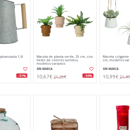
alvanizada 1,5l
Maceta de planta verde, 25 cm, con
Maceta colgante 
tiesto de colores surtidos,
cm, modelos var
modelos variados
SIN MARCA
SIN MARCA
10,67€
10,99€
- 51%
- 50%
21,26€
21,4