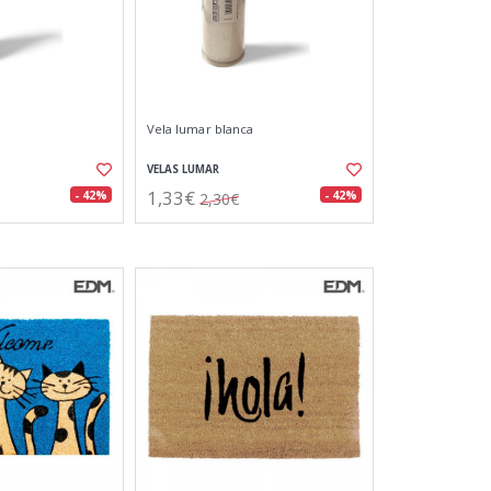
Vela lumar blanca
VELAS LUMAR
1,33€
- 42%
- 42%
2,30€