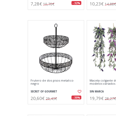
7,28€
10,23€
- 32%
10,70€
14,88€
Frutero de dos pisos metalico
Maceta colgante d
negro
modelos variados
SECRET OF GOURMET
SIN MARCA
20,60€
19,79€
- 30%
29,43€
28,27€