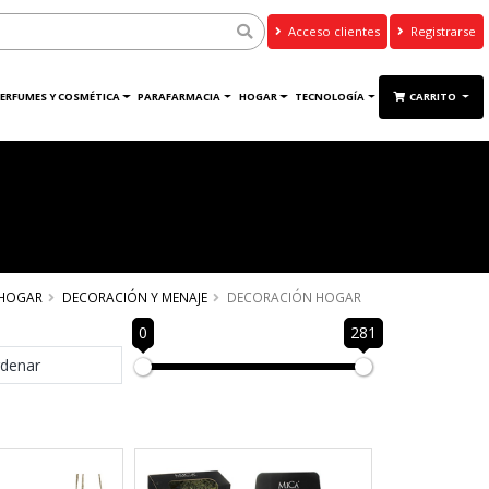
Acceso clientes
Registrarse
ERFUMES Y COSMÉTICA
PARAFARMACIA
HOGAR
TECNOLOGÍA
CARRITO
HOGAR
DECORACIÓN Y MENAJE
DECORACIÓN HOGAR
0
281
denar