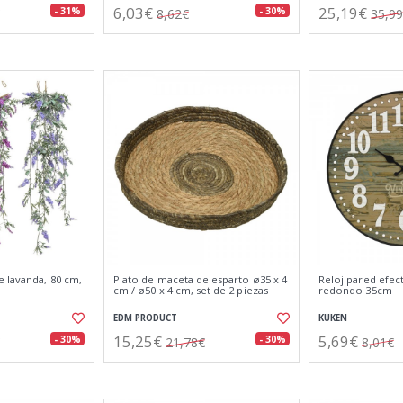
6,03€
25,19€
- 31%
- 30%
8,62€
35,9
e lavanda, 80 cm,
Plato de maceta de esparto ø35 x 4
Reloj pared efe
cm / ø50 x 4 cm, set de 2 piezas
redondo 35cm
EDM PRODUCT
KUKEN
15,25€
5,69€
- 30%
- 30%
21,78€
8,01€