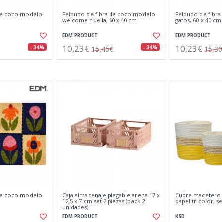
 de coco modelo
Felpudo de fibra de coco modelo
Felpudo de fibr
welcome huella, 60 x 40 cm
gatos, 60 x 40 cm
EDM PRODUCT
EDM PRODUCT
10,23€
10,23€
- 34%
- 34%
15,45€
15,3
 de coco modelo
Caja almacenaje plegable arena 17 x
Cubre macetero 
12,5 x 7 cm set 2 piezas (pack 2
papel tricolor, se
unidades)
EDM PRODUCT
KSD