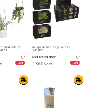
de suculenta, 20
Musgo artificial 50 g, colores
iados
surtidos
MICA DECORATIONS
2,86€
- 49%
- 48%
5€
5,54€