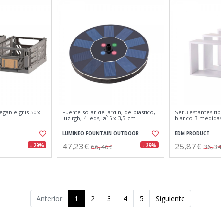
egable gris 50 x
Fuente solar de jardín, de plástico,
Set 3 estantes ti
luz rgb, 4 leds, ø16 x 3,5 cm
blanco 3 medida
LUMINEO FOUNTAIN OUTDOOR
EDM PRODUCT
47,23€
25,87€
- 29%
- 29%
66,46€
36,3
Anterior
1
2
3
4
5
Siguiente