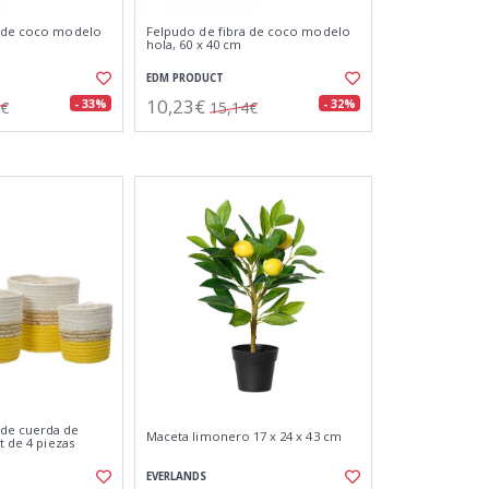
a de coco modelo
Felpudo de fibra de coco modelo
hola, 60 x 40 cm
EDM PRODUCT
10,23€
- 33%
- 32%
0€
15,14€
de cuerda de
Maceta limonero 17 x 24 x 43 cm
t de 4 piezas
EVERLANDS