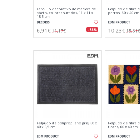
Farolillo decorativo de madera de
Felpudo de fibra
abeto, colores surtidos, 11 x 11 x
perros, 60 x 40 cm
18,5 cm
DECORIS
EDM PRODUCT
6,91€
10,23€
- 38%
11,17€
15,61€
Felpudo de polipropileno gris, 60 x
Felpudo de fibra
40 x 0,5 cm
flores, 60 x 40 cm
EDM PRODUCT
EDM PRODUCT