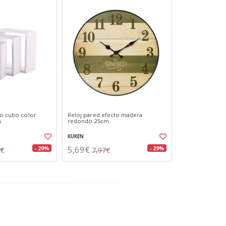
po cubo color
Reloj pared efecto madera
s
redondo 25cm
KUKEN
5,69€
- 29%
- 29%
4€
7,97€