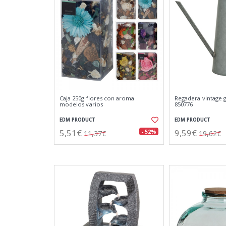
Caja 250g flores con aroma
Regadera vintage g
modelos varios
850776
EDM PRODUCT
EDM PRODUCT
5,51€
9,59€
- 52%
11,37€
19,62€