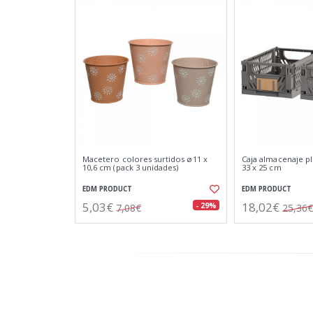
Macetero colores surtidos ø11 x
Caja almacenaje pl
10,6 cm (pack 3 unidades)
33 x 25 cm
EDM PRODUCT
EDM PRODUCT
5,03€
18,02€
- 29%
7,08€
25,36€