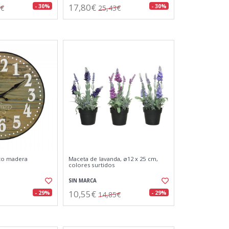
17,80€
- 30%
- 30%
9€
25,43€
cto madera
Maceta de lavanda, ø12 x 25 cm,
colores surtidos
SIN MARCA
10,55€
- 29%
- 29%
14,85€