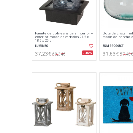
Fuente de poliresina para interior y
Bote de cristal re
exterior modelos variados 21,5 x
tapón de corcho ø
18,5 x 25 cm
LUMINEO
EDM PRODUCT
37,23€
31,63€
- 46%
68,34€
57,48€