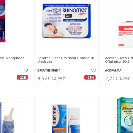
asal Ronquidos
Breathe Right Tira Nasal Grande 10
Acofar Suero Fis
Unidades
Oftalmico 30x5 m
BREATHE RIGHT
ACOFARMA
9,52€
2,71€
- 22%
- 22%
12,17€
3,45€