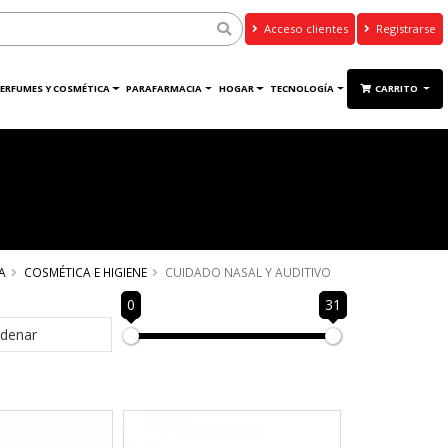
Acceso clientes
Registrarse
ERFUMES Y COSMÉTICA
PARAFARMACIA
HOGAR
TECNOLOGÍA
CARRITO
A
COSMÉTICA E HIGIENE
CUIDADO NASAL Y AUDITIVO
0
31
denar