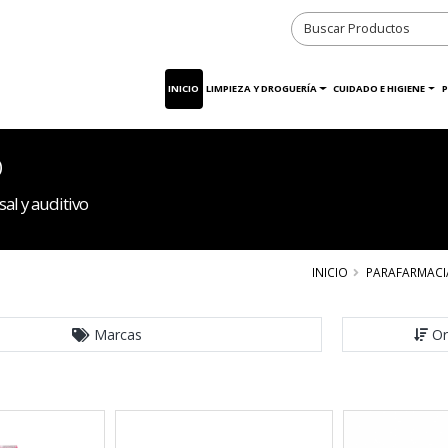
INICIO
LIMPIEZA Y DROGUERÍA
CUIDADO E HIGIENE
P
o
al y auditivo
INICIO
PARAFARMACI
Marcas
Or