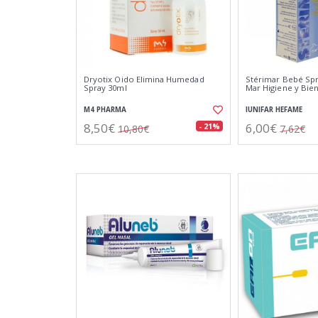
Dryotix Oido Elimina Humedad
Stérimar Bebé Spr
Spray 30ml
Mar Higiene y Bien
M4 PHARMA
IUNIFAR HEFAME
8,50€
6,00€
- 21%
10,80€
7,62€