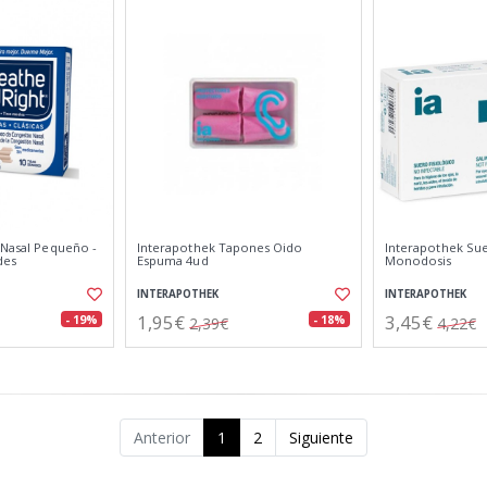
 Nasal Pequeño -
Interapothek Tapones Oido
Interapothek Sue
des
Espuma 4ud
Monodosis
INTERAPOTHEK
INTERAPOTHEK
1,95€
3,45€
- 19%
- 18%
2,39€
4,22€
Anterior
1
2
Siguiente