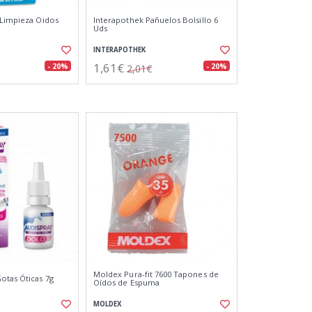
 Limpieza Oidos
Interapothek Pañuelos Bolsillo 6
Uds
INTERAPOTHEK
1,61€
- 20%
- 20%
2,01€
Moldex Pura-fit 7600 Tapones de
otas Óticas 7g
Oídos de Espuma
MOLDEX