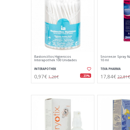
Bastoncillos Higienicos
Snoreeze Spray N
Interapothek 100 Unidades
10 ml
INTERAPOTHEK
TEVA PHARMA
0,97€
17,84€
- 23%
1,26€
22,81€