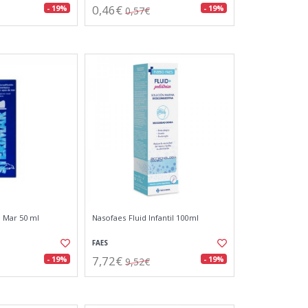
0,46€
- 19%
- 19%
0,57€
 Mar 50 ml
Nasofaes Fluid Infantil 100ml
FAES
7,72€
- 19%
- 19%
9,52€