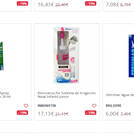
16,43€
7,08€
- 19%
- 19%
20,40€
8,79€
 Spray
Rhinodouche Sistema de Irrigación
Sterimar Agua de
e 20 ml
Nasal Infantil Junior
INMUNOTEK
REIG JOFRE
17,13€
6,00€
- 19%
- 19%
21,13€
7,40€