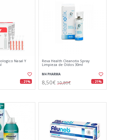
iologico Nasal Y
Reva Health Cleanotix Spray
l
Limpieza de Oídos 30ml
M4 PHARMA
8,50€
- 21%
- 21%
10,80€