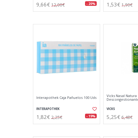
9,66€
1,53€
- 20%
12,00€
1,90€
Vicks Nasal Natura
Interapothek Caja Pañuelos 100 Uds
Descongestionant
INTERAPOTHEK
VICKS
1,82€
5,25€
- 19%
2,25€
6,48€