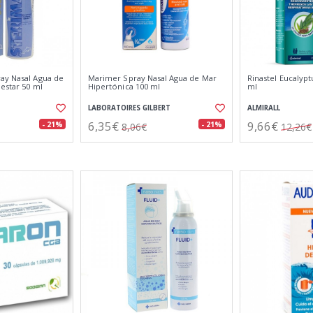
ay Nasal Agua de
Marimer Spray Nasal Agua de Mar
Rinastel Eucalypt
estar 50 ml
Hipertónica 100 ml
ml
LABORATOIRES GILBERT
ALMIRALL
6,35€
9,66€
- 21%
- 21%
8,06€
12,26€