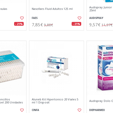
Audispray Junior
sulas
Nasofaes Fluid Adultos 125 ml
25ml
FAES
AUDISPRAY
7,85€
9,57€
- 21%
- 21%
9,88€
11,97€
ncillos
Aluneb Kit Hipertonico 20 Viales 5
Audispray Dolo G
pel 200 Unidades
ml 1 Disposit
CINFA
DIEPHARMEX