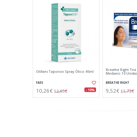
Breathe Right Tira
Otifaes Taponox Spray Ótico 45ml
Mediano 10 Unida
FAES
BREATHE RIGHT
10,26€
9,52€
- 19%
12,65€
11,73€