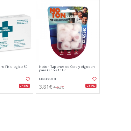
ro Fisiologico 30
Noton Tapones de Cera y Algodon
para Oidos 10 Ud
CEDERROTH
3,81€
- 18%
- 18%
4,63€