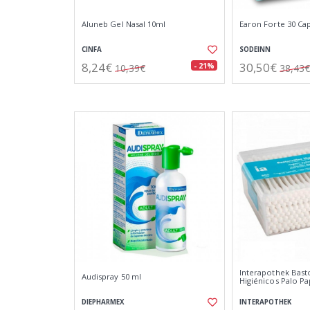
Aluneb Gel Nasal 10ml
Earon Forte 30 Cap
CINFA
SODEINN
8,24€
30,50€
- 21%
10,39€
38,43€
Interapothek Basto
Audispray 50 ml
Higiénicos Palo Pa
DIEPHARMEX
INTERAPOTHEK