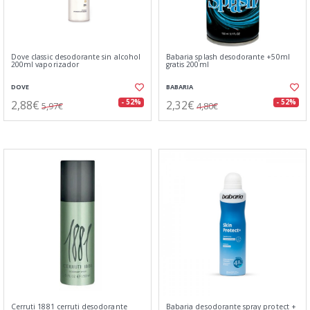
Dove classic desodorante sin alcohol
Babaria splash desodorante +50ml
200ml vaporizador
gratis 200ml
DOVE
BABARIA
2,88€
2,32€
- 52%
- 52%
5,97€
4,80€
Cerruti 1881 cerruti desodorante
Babaria desodorante spray protect +