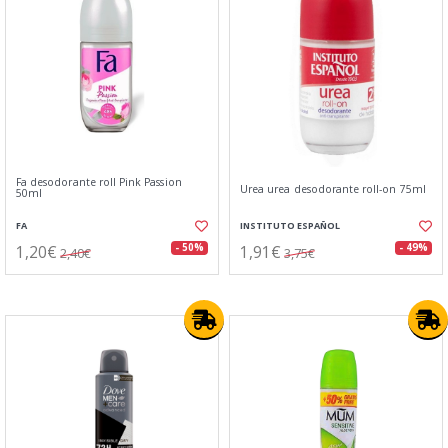
Fa desodorante roll Pink Passion
Urea urea desodorante roll-on 75ml
50ml
FA
INSTITUTO ESPAÑOL
1,20€
1,91€
- 50%
- 49%
2,40€
3,75€