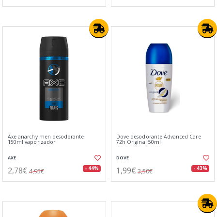
Axe anarchy men desodorante
Dove desodorante Advanced Care
150ml vaporizador
72h Original 50ml
AXE
DOVE
2,78€
1,99€
- 44%
- 43%
4,95€
3,50€