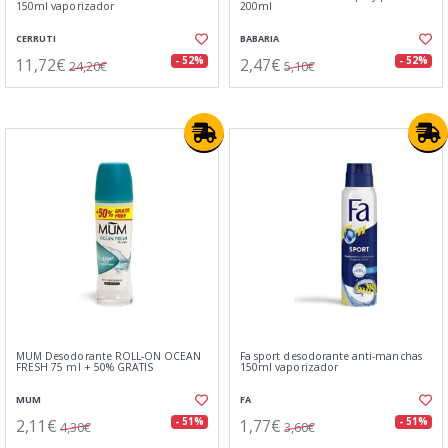
150ml vaporizador
200ml
CERRUTI
BABARIA
11,72€
2,47€
- 52%
- 52%
24,20€
5,10€
MUM Desodorante ROLL-ON OCEAN
Fa sport desodorante anti-manchas
FRESH 75 ml + 50% GRATIS
150ml vaporizador
MUM
FA
2,11€
1,77€
- 51%
- 51%
4,30€
3,60€