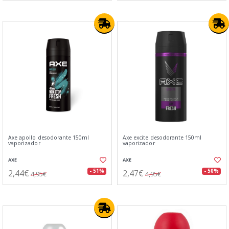
Axe apollo desodorante 150ml
Axe excite desodorante 150ml
vaporizador
vaporizador
AXE
AXE
2,44€
2,47€
- 51%
- 50%
4,95€
4,95€