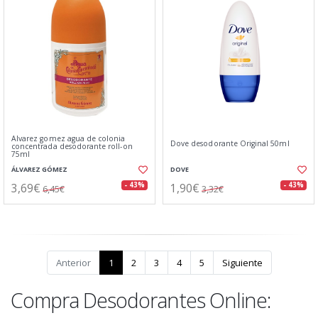
Alvarez gomez agua de colonia
Dove desodorante Original 50ml
concentrada desodorante roll-on
75ml
ÁLVAREZ GÓMEZ
DOVE
3,69€
1,90€
- 43%
- 43%
6,45€
3,32€
Anterior
1
2
3
4
5
Siguiente
Compra Desodorantes Online: