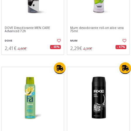
DOVE Desodorante MEN CARE
Mum desodorante roll-on aloe vera
Advanced 72h
75ml
DOVE
MUM
2,41€
2,29€
- 48%
- 47%
4,60€
4,30€