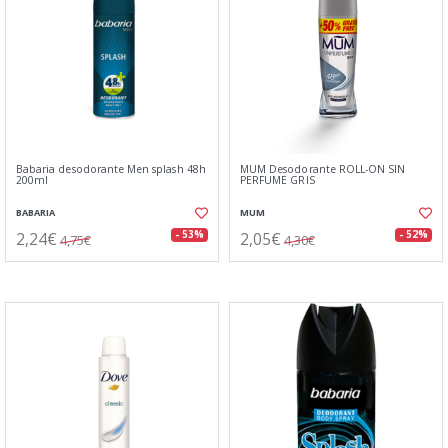
Babaria desodorante Men splash 48h
MUM Desodorante ROLL-ON SIN
200ml
PERFUME GRIS
BABARIA
MUM
2,24€
2,05€
- 53%
- 52%
4,75€
4,30€