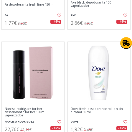
Axe black desodorante 150ml
Fa desodorante fresh lime 150ml
vaporizador
FA
AXE
1,77€
2,66€
- 46%
- 46%
3,30€
4,95€
Narciso rodriguez for her
Dove fresh desodorante roll-on sin
desodorante for her 100ml
alcohol 50ml
vaporizador
NARCISO RODRIGUEZ
DOVE
22,76€
1,92€
- 46%
- 45%
42,11€
3,48€