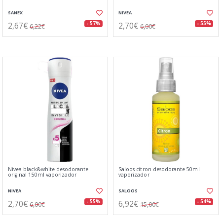
SANEX
NIVEA
2,67€
2,70€
- 57%
- 55%
6,22€
6,00€
Nivea black&white desodorante
Saloos citron desodorante 50ml
original 150ml vaporizador
vaporizador
NIVEA
SALOOS
2,70€
6,92€
- 55%
- 54%
6,00€
15,00€