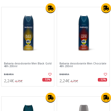
Babaria desodorante Men Black Gold
Babaria desodorante Men Chocolate
48h 200ml
48h 200ml
BABARIA
BABARIA
2,24€
2,24€
- 53%
- 53%
4,75€
4,75€