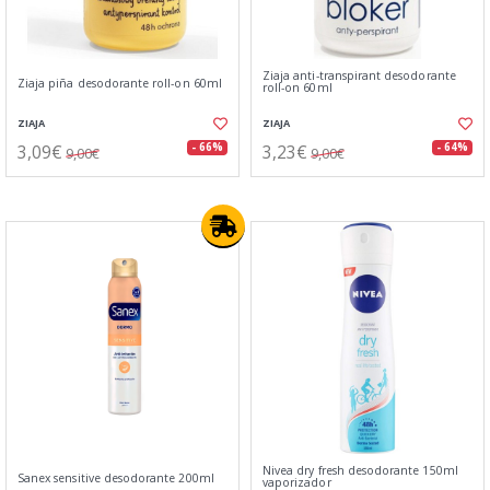
Ziaja anti-transpirant desodorante
Ziaja piña desodorante roll-on 60ml
roll-on 60ml
ZIAJA
ZIAJA
3,09€
3,23€
- 66%
- 64%
9,00€
9,00€
Nivea dry fresh desodorante 150ml
Sanex sensitive desodorante 200ml
vaporizador