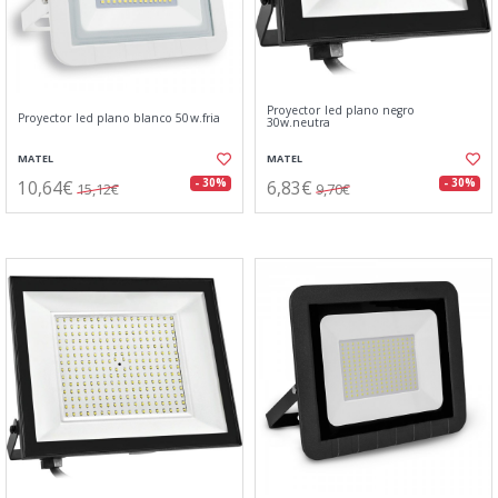
Proyector led plano negro
Proyector led plano blanco 50w.fria
30w.neutra
MATEL
MATEL
10,64€
6,83€
- 30%
- 30%
15,12€
9,70€