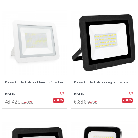
Proyector led plano blanco 200w.fria
Proyector led plano negro 30w.fria
MATEL
MATEL
43,42€
6,83€
- 30%
- 30%
62,02€
9,75€