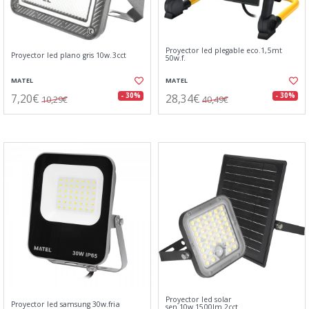
Proyector led plegable eco.1,5mt
Proyector led plano gris 10w.3cct
50w.f.
MATEL
MATEL
7,20€
28,34€
- 30%
- 30%
10,29€
40,49€
Proyector led solar
Proyector led samsung 30w.fria
sen.10w.1500lm.2cct