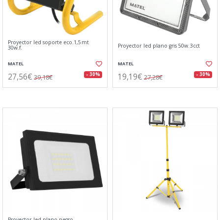
Proyector led soporte eco.1,5mt
Proyector led plano gris 50w.3cct
30w.f.
MATEL
MATEL
27,56€
19,19€
- 30%
- 30%
39,18€
27,28€
Proyector led plano negro