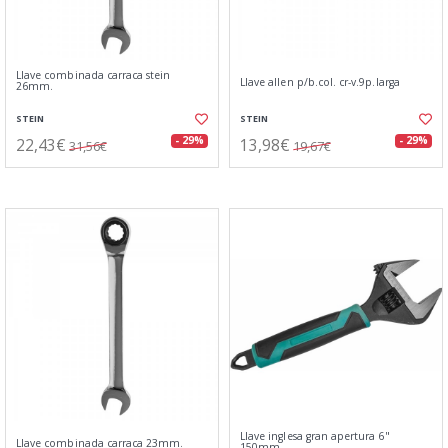
Llave combinada carraca stein
Llave allen p/b.col. cr-v.9p.larga
26mm.
STEIN
STEIN
22,43€
13,98€
- 29%
- 29%
31,56€
19,67€
Llave inglesa gran apertura 6"
Llave combinada carraca 23mm.
150mm.