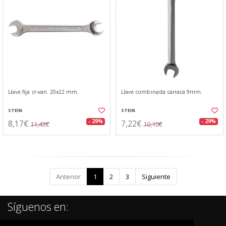
Llave fija cr-van. 20x22 mm.
Llave combinada carraca 9mm.
STEIN
STEIN
8,17€
7,22€
- 29%
- 29%
11,43€
10,10€
Anterior
1
2
3
Siguiente
Síguenos en: