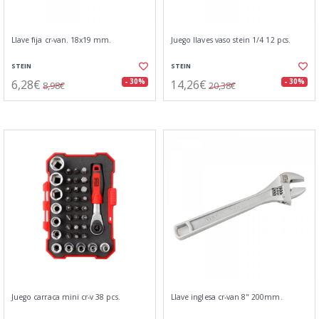
Llave fija cr-van. 18x19 mm.
Juego llaves vaso stein 1/4 12 pcs.
STEIN
STEIN
6,28€
14,26€
- 30%
- 30%
8,98€
20,38€
Juego carraca mini cr-v 38 pcs.
Llave inglesa cr-van 8" 200mm.