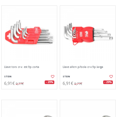
Llave torx cr-v. est.9p.corta
Llave allen p/bola cr-v.9p.larga
STEIN
STEIN
6,91€
6,91€
- 29%
- 29%
9,77€
9,77€