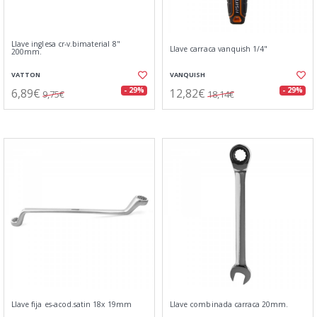
Llave inglesa cr-v.bimaterial 8"
Llave carraca vanquish 1/4"
200mm.
VATTON
VANQUISH
6,89€
12,82€
- 29%
- 29%
9,75€
18,14€
Llave fija es-acod.satin 18x 19mm
Llave combinada carraca 20mm.