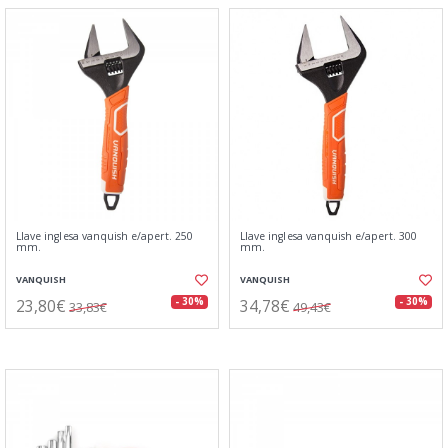
Llave inglesa vanquish e/apert. 250
Llave inglesa vanquish e/apert. 300
mm.
mm.
VANQUISH
VANQUISH
23,80€
34,78€
- 30%
- 30%
33,83€
49,43€