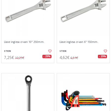
Llave inglesa cr-van 10" 250mm.
Llave inglesa cr-van 6" 150mm.
STEIN
STEIN
7,25€
4,62€
- 29%
- 29%
10,25€
6,51€