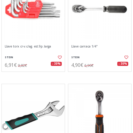
Llave torx cr-v.c/ag. est.9p.larga
Llave carraca 1/4"
STEIN
STEIN
6,91€
4,90€
- 30%
- 30%
9,82€
6,96€