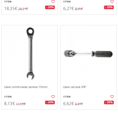
STEIN
STEIN
18,35€
6,27€
- 30%
- 30%
26,21€
8,95€
Llave combinada carraca 13mm.
Llave carraca 3/8"
STEIN
STEIN
8,13€
6,62€
- 30%
- 30%
11,56€
9,41€