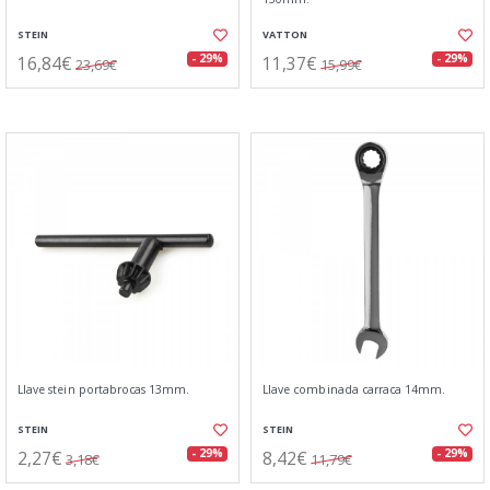
STEIN
VATTON
16,84€
11,37€
- 29%
- 29%
23,69€
15,99€
Llave stein portabrocas 13mm.
Llave combinada carraca 14mm.
STEIN
STEIN
2,27€
8,42€
- 29%
- 29%
3,18€
11,79€