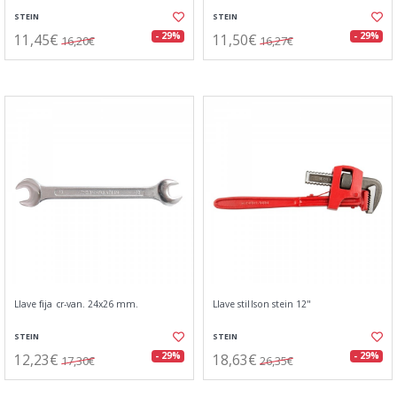
STEIN
STEIN
11,45€
11,50€
- 29%
- 29%
16,20€
16,27€
Llave fija cr-van. 24x26 mm.
Llave stillson stein 12"
STEIN
STEIN
12,23€
18,63€
- 29%
- 29%
17,30€
26,35€