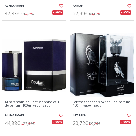
AL HARAMAIN
ARMAF
37,83€
27,99€
- 66%
- 65%
110,01€
81,00€
Al haramain opulent sapphite eau
Lattafa shaheen silver eau de parfum
de parfum 100un vaporizador
100ml vaporizador
AL HARAMAIN
LATTAFA
44,38€
20,72€
- 65%
- 65%
127,56€
59,25€