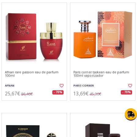
Afnan rare passion eau de parfum
Paris corner taskeen eau de parfum
100ml
100ml vaporizador
AFNAN
PARIS CORNER
25,67€
13,69€
- 70%
- 70%
86,46€
45,30€