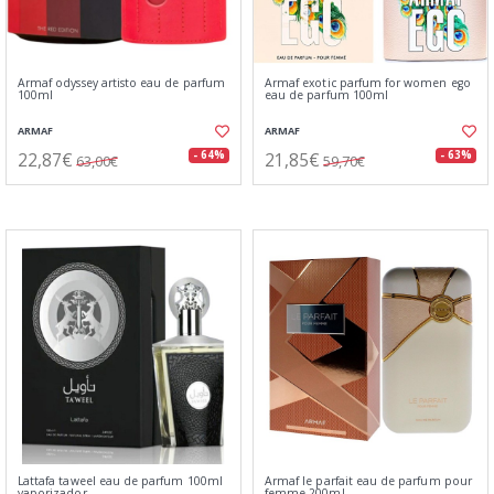
Armaf odyssey artisto eau de parfum
Armaf exotic parfum for women ego
100ml
eau de parfum 100ml
ARMAF
ARMAF
22,87€
21,85€
- 64%
- 63%
63,00€
59,70€
Lattafa taweel eau de parfum 100ml
Armaf le parfait eau de parfum pour
vaporizador
femme 200ml