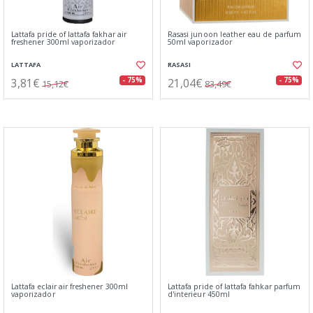
Lattafa pride of lattafa fakhar air
Rasasi junoon leather eau de parfum
freshener 300ml vaporizador
50ml vaporizador
LATTAFA
RASASI
3,81€
21,04€
- 75%
- 75%
15,12€
83,49€
Lattafa eclair air freshener 300ml
Lattafa pride of lattafa fahkar parfum
vaporizador
d'interieur 450ml