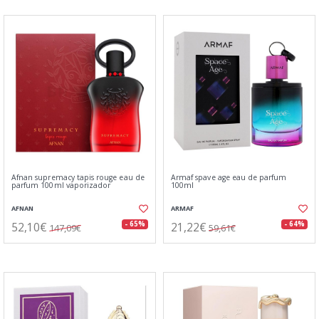
Afnan supremacy tapis rouge eau de
Armaf spave age eau de parfum
parfum 100ml vaporizador
100ml
AFNAN
ARMAF
52,10€
21,22€
- 65%
- 64%
147,09€
59,61€