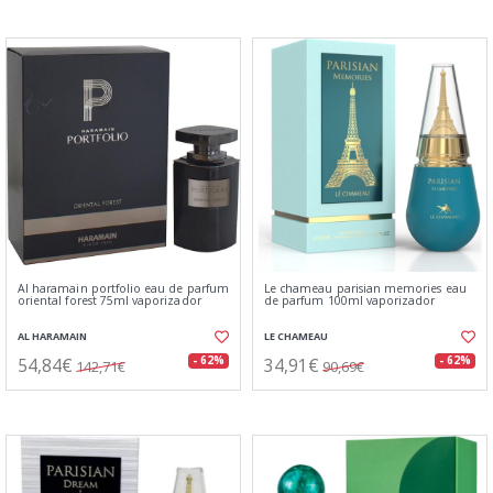
Al haramain portfolio eau de parfum
Le chameau parisian memories eau
oriental forest 75ml vaporizador
de parfum 100ml vaporizador
AL HARAMAIN
LE CHAMEAU
54,84€
34,91€
- 62%
- 62%
142,71€
90,69€