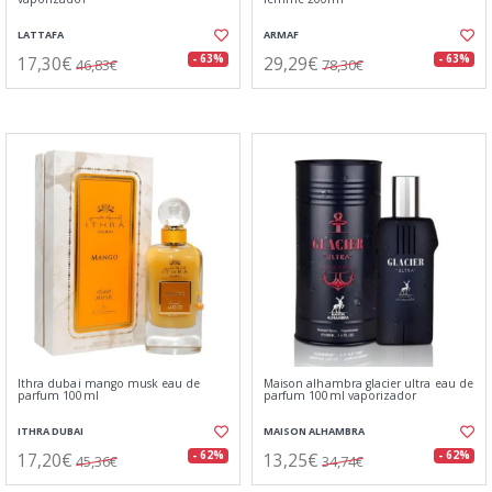
LATTAFA
ARMAF
17,30€
29,29€
- 63%
- 63%
46,83€
78,30€
Ithra dubai mango musk eau de
Maison alhambra glacier ultra eau de
parfum 100ml
parfum 100ml vaporizador
ITHRA DUBAI
MAISON ALHAMBRA
17,20€
13,25€
- 62%
- 62%
45,36€
34,74€