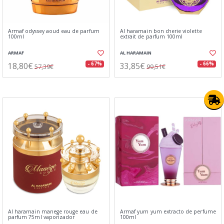
Armaf odyssey aoud eau de parfum
Al haramain bon cherie violette
100ml
extrait de parfum 100ml
ARMAF
AL HARAMAIN
18,80€
33,85€
- 67%
- 66%
57,39€
99,51€
Al haramain manege rouge eau de
Armaf yum yum extracto de perfume
parfum 75ml vaporizador
100ml