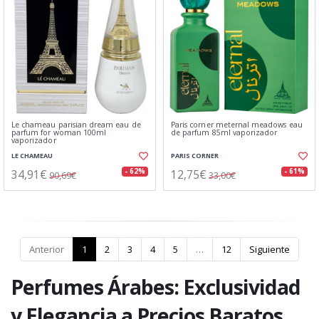
Le chameau parisian dream eau de
Paris corner meternal meadows eau
parfum for woman 100ml
de parfum 85ml vaporizador
vaporizador
LE CHAMEAU
PARIS CORNER
34,91€
12,75€
- 62%
- 61%
90,69€
33,00€
Anterior
1
2
3
4
5
…
12
Siguiente
Perfumes Árabes: Exclusividad
y Elegancia a Precios Baratos