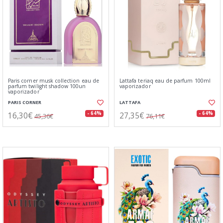
Paris corner musk collection eau de
Lattafa teriaq eau de parfum 100ml
parfum twilight shadow 100un
vaporizador
vaporizador
PARIS CORNER
LATTAFA
16,30€
27,35€
- 64%
- 64%
45,36€
76,11€