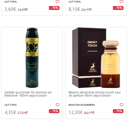
LATTAFA
LATTAFA
3,60€
8,10€
- 75%
- 75%
14,28€
32,13€
Lattafa quimmah for women air
Maison alhambra smoky touch eau
freshener 100ml vaporizador
de parfum 80ml vaporizador
LATTAFA
MAISON ALHAMBRA
4,35€
12,30€
- 75%
- 73%
17,24€
46,17€