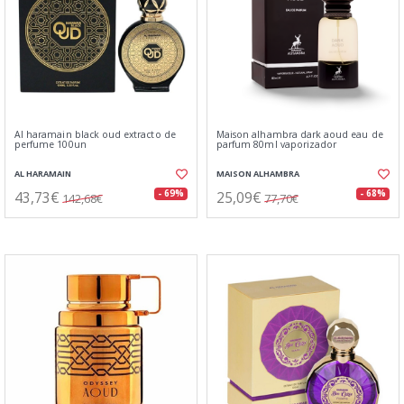
Al haramain black oud extracto de
Maison alhambra dark aoud eau de
perfume 100un
parfum 80ml vaporizador
AL HARAMAIN
MAISON ALHAMBRA
43,73€
25,09€
- 69%
- 68%
142,68€
77,70€