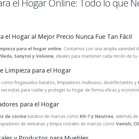
ra el Hogar Online: Todo lo que N
 el Hogar al Mejor Precio Nunca Fue Tan Fácil
mpieza para el hogar online
. Contamos con una amplia variedad
Vileda, Sanytol y Volvone
, ideales para mantener cada rincón de tu
de Limpieza para el Hogar
como fregasuelos baratos, limpiadores multiusos, desinfectantes y
 necesitas para cuidar y proteger tu hogar de forma eficaz y económi
adores para el Hogar
s de cocina
baratos de marcas como
KH-7 y Neutrex
, además de
mpiadores de ventanas y limpia cristales de marcas como
Vanish, Ci
tales y Productos para Muebles