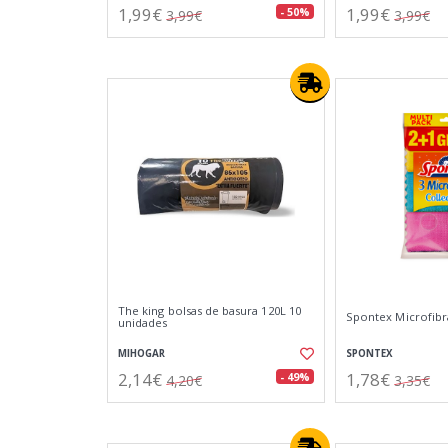
1,99€
1,99€
- 50%
3,99€
3,99€
The king bolsas de basura 120L 10
Spontex Microfibr
unidades
MIHOGAR
SPONTEX
2,14€
1,78€
- 49%
4,20€
3,35€