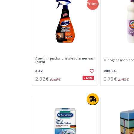
Promo
Asevi limpiador cristales chimeneas
Mihogar amoníaco
650ml
ASEVI
MIHOGAR
2,92€
0,79€
- 69%
9,29€
2,40€