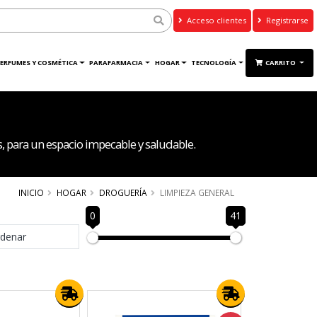
Acceso clientes
Registrarse
ERFUMES Y COSMÉTICA
PARAFARMACIA
HOGAR
TECNOLOGÍA
CARRITO
s, para un espacio impecable y saludable.
INICIO
HOGAR
DROGUERÍA
LIMPIEZA GENERAL
0
41
denar