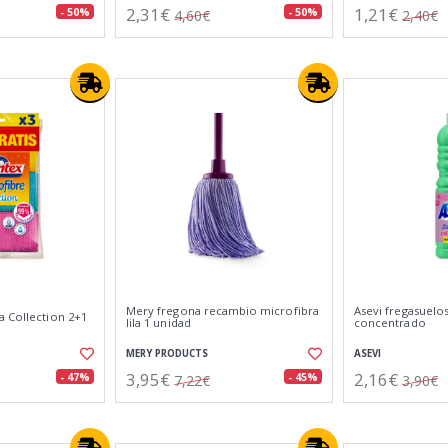
2,31€
1,21€
- 50%
- 50%
4,60€
2,40€
Mery fregona recambio microfibra
Asevi fregasuelo
a Collection 2+1
lila 1 unidad
concentrado
MERY PRODUCTS
ASEVI
3,95€
2,16€
- 47%
- 45%
7,22€
3,90€