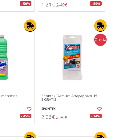
1,21€
- 50%
- 50%
2,40€
Oferta
s mascotas
Spontex Gamuza Atrapapolvo 15 +
5 GRATIS
SPONTEX
2,06€
- 45%
- 44%
3,70€