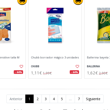
nsitive talla M
Chubb borrador mágico 3 unidades
Ballerina bayeta
CHUBB
BALLERINA
1,11€
1,62€
- 44%
- 44%
1,99€
2,90€
Anterior
1
2
3
4
5
…
7
Siguiente