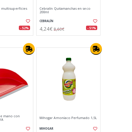
r multisuperfícies
Cebralín Quitamanchas en seco
200ml
CEBRALÍN
4,24€
- 52%
- 51%
8,60€
de mano con
Mihogar Amoníaco Perfumado 1,5L
YA
MIHOGAR