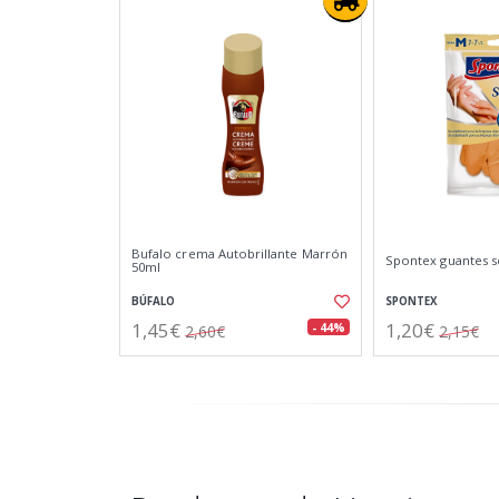
Bufalo crema Autobrillante Marrón
Spontex guantes se
50ml
BÚFALO
SPONTEX
1,45€
1,20€
- 44%
2,60€
2,15€