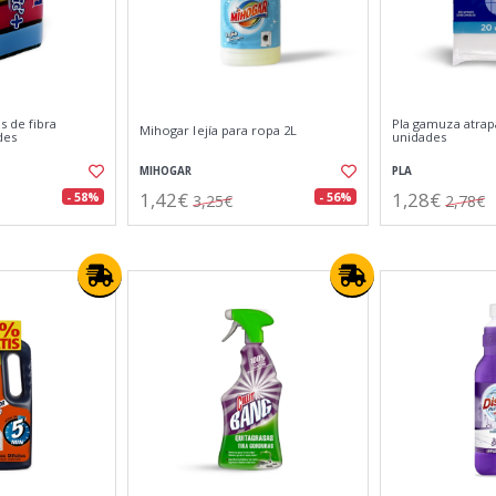
s de fibra
Pla gamuza atrap
Mihogar lejía para ropa 2L
des
unidades
MIHOGAR
PLA
1,42€
1,28€
- 58%
- 56%
3,25€
2,78€