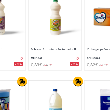
 1L
Mihogar Amoníaco Perfumado 1L
Colhogar pañuel
MIHOGAR
COLHOGAR
0,83€
0,82€
- 67%
- 65%
2,40€
2,15€