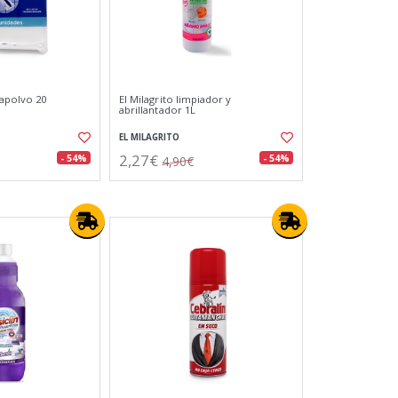
apolvo 20
El Milagrito limpiador y
abrillantador 1L
EL MILAGRITO
2,27€
- 54%
- 54%
4,90€