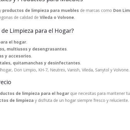
y
productos de limpieza para muebles
de marcas como
Don Lim
egonas de calidad de
Vileda o Volvone
.
 de Limpieza para el Hogar?
para el hogar
.
os, multiusos y desengrasantes
.
as y accesorios
.
stales, quitamanchas y desinfectantes
.
olhogar, Don Limpio, KH-7, Neutrex, Vanish, Vileda, Sanytol y Volvone.
recio
ductos de limpieza para el hogar
que necesitas para mantener tu 
ctos de limpieza
y disfruta de un hogar siempre fresco y reluciente