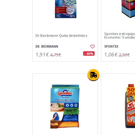
Spontex estropajo
Dr.Beckmann Quita desteñidos
Economic 5 unida
DR. BECKMANN
SPONTEX
1,91€
1,06€
- 60%
4,75€
2,50€