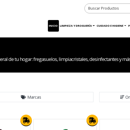
INICIO
LIMPIEZA Y DROGUERÍA
CUIDADO E HIGIENE
P
eral de tu hogar: fregasuelos, limpiacristales, desinfectantes y má
Marcas
Or