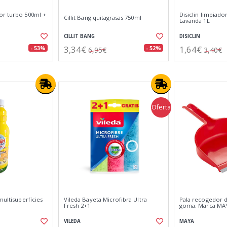
or turbo 500ml +
Disiclin limpiado
Cillit Bang quitagrasas 750ml
Lavanda 1L
CILLIT BANG
DISICLIN
3,34€
1,64€
- 53%
- 52%
6,95€
3,40€
Oferta
multisuperfícies
Vileda Bayeta Microfibra Ultra
Pala recogedor 
Fresh 2+1
goma. Marca MA
VILEDA
MAYA